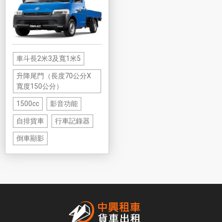
車斗長2米3及寬1米5
升降尾門（長度70公分X
寬度150公分）
1500cc
影音功能
自排貨車
行車記錄器
倒車顯影