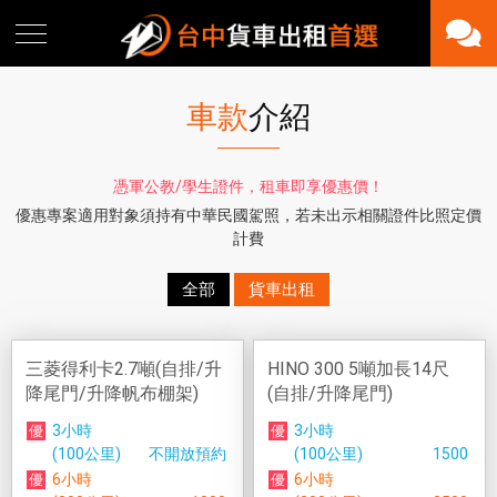
車款
介紹
憑軍公教/學生證件，租車即享優惠價！
優惠專案適用對象須持有中華民國駕照，若未出示相關證件比照定價
計費
全部
貨車出租
三菱得利卡2.7噸(自排/升
HINO 300 5噸加長14尺
降尾門/升降帆布棚架)
(自排/升降尾門)
3小時
3小時
(100公里)
不開放預約
(100公里)
1500
6小時
6小時