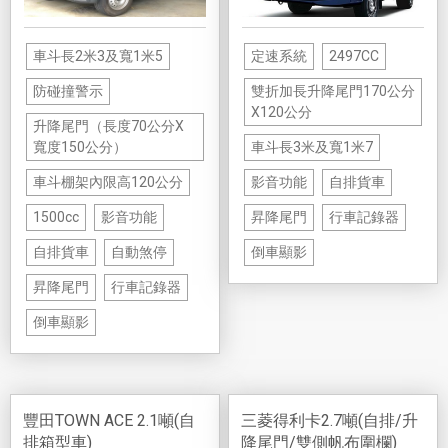
定速系統
2497CC
車斗長2米3及寬1米5
雙折加長升降尾門170公分
防碰撞警示
X120公分
升降尾門（長度70公分X
車斗長3米及寬1米7
寬度150公分）
影音功能
自排貨車
車斗棚架內限高120公分
昇降尾門
行車記錄器
1500cc
影音功能
倒車顯影
自排貨車
自動煞停
昇降尾門
行車記錄器
倒車顯影
豐田TOWN ACE 2.1噸(自
三菱得利卡2.7噸(自排/升
排箱型車)
降尾門/雙側帆布圍欄)