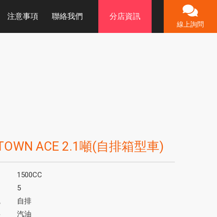
注意事項
聯絡我們
分店資訊
線上詢問
OWN ACE 2.1噸(自排箱型車)
1500CC
5
統
自排
料
汽油