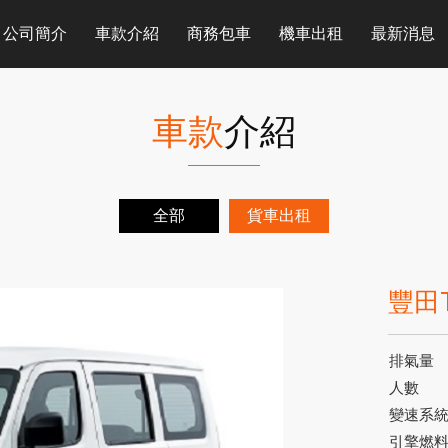
公司簡介
車款介紹
商務包車
機車出租
最新消息
車款
介紹
全部
貨車出租
豐田T
排氣量
人數
變速系
引擎燃